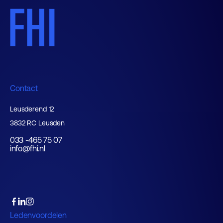
Contact
Leusderend 12
3832 RC Leusden
033 -465 75 07
info@fhi.nl
Ledenvoordelen