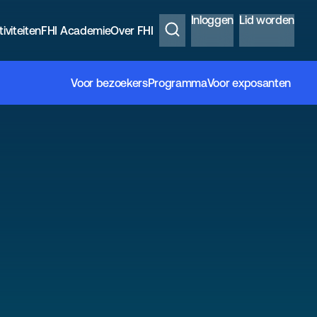
Inloggen
Lid worden
iviteiten
FHI Academie
Over FHI
Voor bezoekers
Programma
Voor exposanten