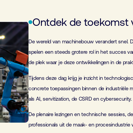
Ontdek de toekomst
De wereld van machinebouw verandert snel. Di
spelen een steeds grotere rol in het succes
de plek waar je deze ontwikkelingen in de prakt
Tijdens deze dag krijg je inzicht in technolog
concrete toepassingen binnen de industriël
als AI, servitization, de CSRD en cybersecurity.
De plenaire lezingen en technische sessies, 
professionals uit de maak- en procesindustrie