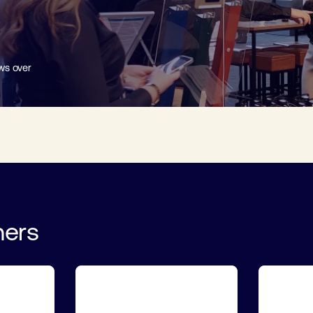
ws over
ners