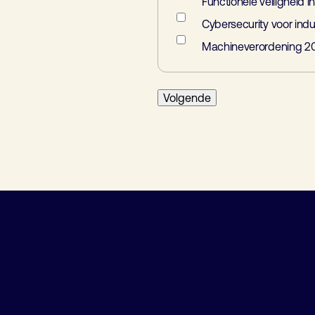
Functionele veiligheid in 
Cybersecurity voor indu
Machineverordening 202
bied van Industriële Automatisering