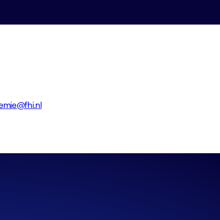
emie@fhi.nl