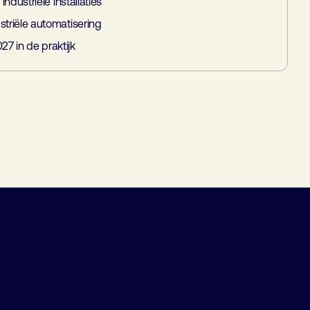
industriële installaties
striële automatisering
7 in de praktijk