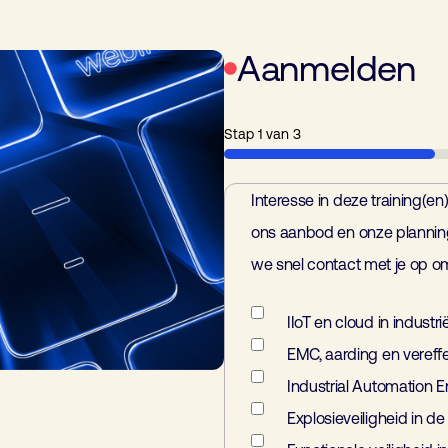
Aanmelden
Stap
1
van
3
33%
Interesse in deze training(
Aanmelden
(Vereist)
ons aanbod en onze plannin
we snel contact met je op 
IIoT en cloud in indust
EMC, aarding en vereffe
Industrial Automation E
Explosieveiligheid in de 