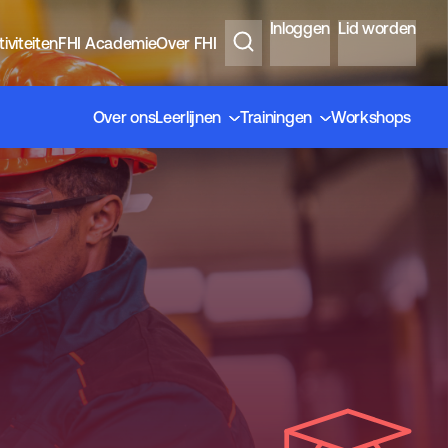
Inloggen
Lid worden
iviteiten
FHI Academie
Over FHI
Over ons
Leerlijnen
Trainingen
Workshops