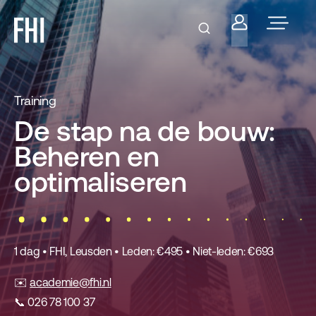
Training
De stap na de bouw:
Beheren en
optimaliseren
1 dag • FHI, Leusden • Leden: €495 • Niet-leden: €693
✉️
academie@fhi.nl
📞 026 78 100 37