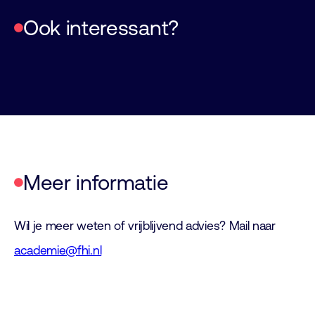
Bekijk de andere trainingen op het
Ook interessant?
gebied van Gebouw Automatisering
Meer informatie
Wil je meer weten of vrijblijvend advies? Mail naar
academie@fhi.nl