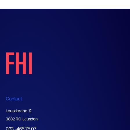
Contact
Leusderend 12
3832 RC Leusden
033 -465 75 07