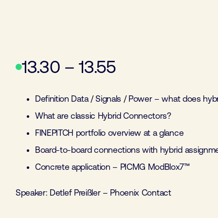
13.30 – 13.55
Definition Data / Signals / Power – what does hy
What are classic Hybrid Connectors?
FINEPITCH portfolio overview at a glance
Board-to-board connections with hybrid assignmen
Concrete application – PICMG ModBlox7™
Speaker: Detlef Preißler – Phoenix Contact