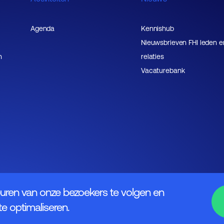
Agenda
Kennishub
Nieuwsbrieven FHI leden e
n
relaties
Vacaturebank
uren van onze bezoekers te volgen en
e optimaliseren.