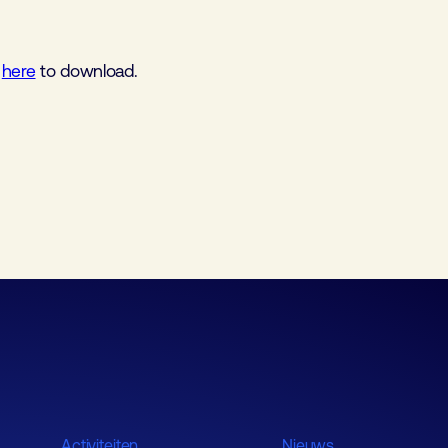
k
here
to download.
Activiteiten
Nieuws