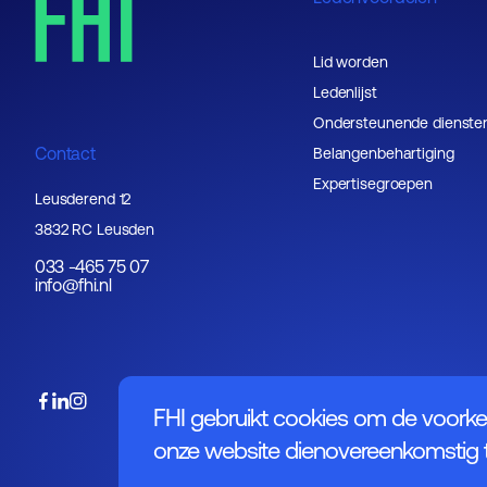
Lid worden
Ledenlijst
Ondersteunende dienste
Contact
Belangenbehartiging
Expertisegroepen
Leusderend 12
3832 RC Leusden
033 -465 75 07
info@fhi.nl
FHI gebruikt cookies om de voorke
onze website dienovereenkomstig t