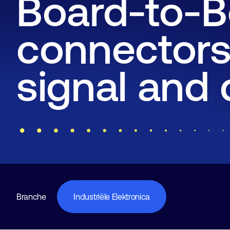
Board-to-B
connectors
signal and 
Branche
Industriële Elektronica