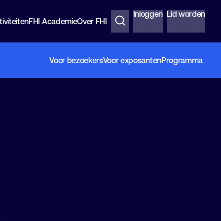
Inloggen
Lid worden
iviteiten
FHI Academie
Over FHI
Voor bezoekers
Voor exposanten
Programma