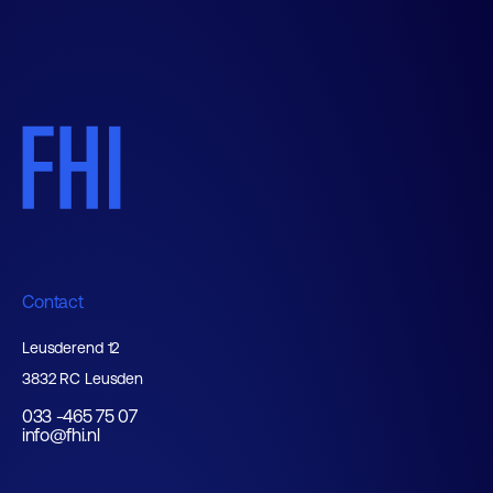
Contact
Leusderend 12
3832 RC Leusden
033 -465 75 07
info@fhi.nl