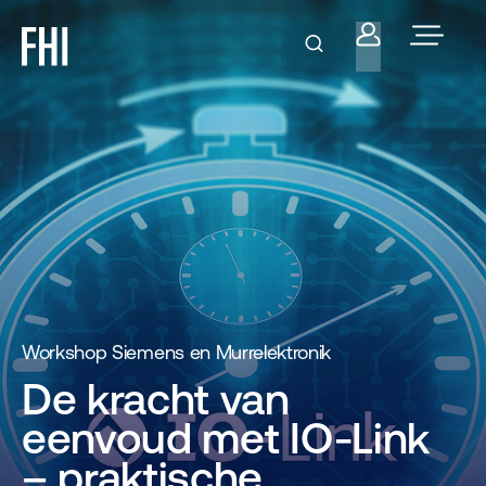
Workshop Siemens en Murrelektronik
De kracht van
eenvoud met IO-Link
– praktische