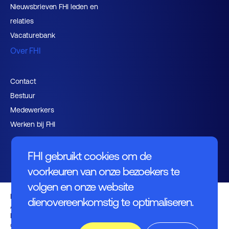
Nieuwsbrieven FHI leden en
relaties
Vacaturebank
Over FHI
Contact
Bestuur
Medewerkers
Werken bij FHI
FHI gebruikt cookies om de
voorkeuren van onze bezoekers te
volgen en onze website
Privacybeleid
dienovereenkomstig te optimaliseren.
Algemene voorwaarden
Disclaimer
© FHI 2026