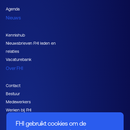
Agenda
Nieuws
Kennishub
Nieuwsbrieven FHI leden en
relaties
Vacaturebank
Over FHI
Contact
Bestuur
Medewerkers
Werken bij FHI
FHI gebruikt cookies om de