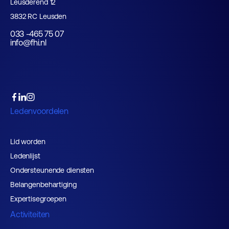
Leusderend 12
3832 RC Leusden
033 -465 75 07
info@fhi.nl
Ledenvoordelen
Lid worden
Ledenlijst
Ondersteunende diensten
Belangenbehartiging
Expertisegroepen
Activiteiten