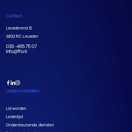
Contact
Leusderend 12
3832 RC Leusden
033 -465 75 07
info@fhi.nl
Ledenvoordelen
Lid worden
Ledenlijst
Ondersteunende diensten