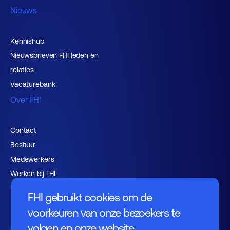
Nieuws
Kennishub
Nieuwsbrieven FHI leden en
relaties
Vacaturebank
Over FHI
Contact
Bestuur
Medewerkers
Werken bij FHI
FHI gebruikt cookies om de
voorkeuren van onze bezoekers te
volgen en onze website