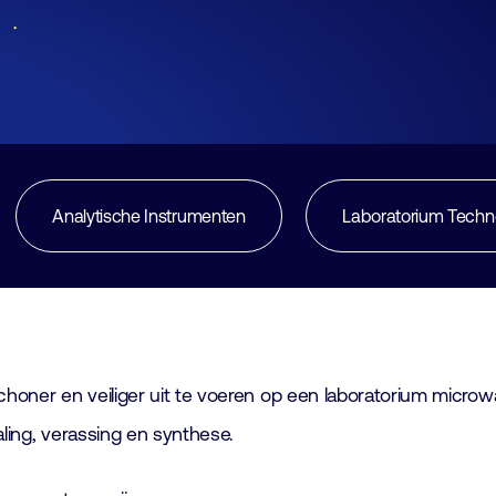
Lid worden
Laboratorium Technologie
Workshops
Medewerkers
Fraude alert
Werken bij FHI
Mediapartners
Analytische Instrumenten
Laboratorium Techn
Contact
schoner en veiliger uit te voeren op een laboratorium micr
paling, verassing en synthese.