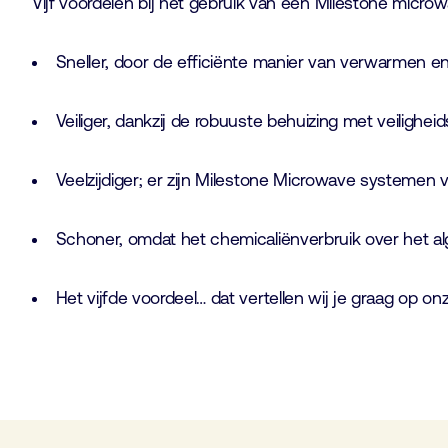
Vijf voordelen bij het gebruik van een Milestone micro
Sneller, door de efficiënte manier van verwarmen en
Veiliger, dankzij de robuuste behuizing met veilighe
Veelzijdiger; er zijn Milestone Microwave systemen vo
Schoner, omdat het chemicaliënverbruik over het al
Het vijfde voordeel… dat vertellen wij je graag op 