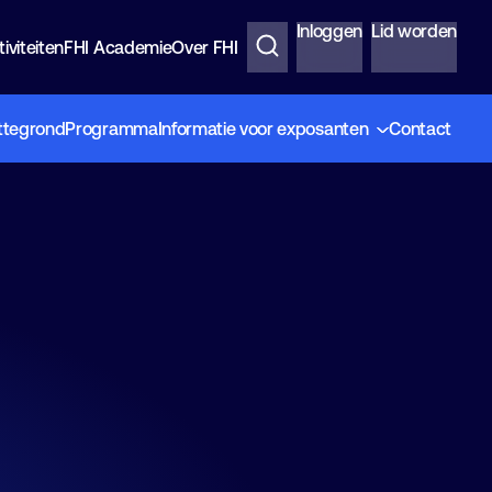
Inloggen
Lid worden
iviteiten
FHI Academie
Over FHI
ttegrond
Programma
Informatie voor exposanten
Contact