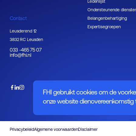
Ledenlijst
Ondersteunende dienste
Contact
Belangenbehartiging
Expertisegroepen
Leusderend 12
3832 RC Leusden
033 -465 75 07
info@fhi.nl
FHI gebruikt cookies om de voorke
onze website dienovereenkomstig t
Privacybeleid
Algemene voorwaarden
Disclaimer