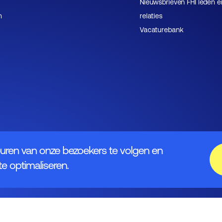
Nieuwsbrieven FHI leden e
n
relaties
Vacaturebank
uren van onze bezoekers te volgen en
e optimaliseren.