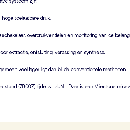
wave systeem zijn:
 hoge toelaatbare druk.
idsschakelaar, overdrukventielen en monitoring van de belang
or extractie, ontsluiting, verassing en synthese.
gemeen veel lager ligt dan bij de conventionele methoden.
onze stand (7B007) tijdens LabNL. Daar is een Milestone mic