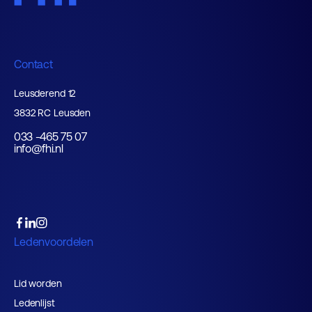
Contact
Leusderend 12
3832 RC Leusden
033 -465 75 07
info@fhi.nl
Ledenvoordelen
Lid worden
Ledenlijst