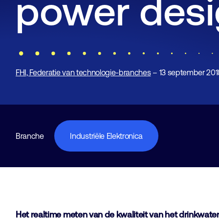
power des
FHI, Federatie van technologie-branches
– 13 september 201
Branche
Industriële Elektronica
Het realtime meten van de kwaliteit van het drinkwater 