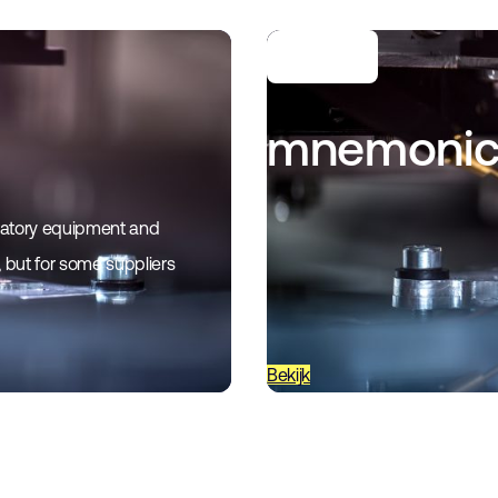
mnemoni
aboratory equipment and
x, but for some suppliers
Bekijk