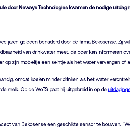
ule door Neways Technologies kwamen de nodige uitdagin
e jaren geleden benaderd door de firma Bekosense. Zij wil
baarheid van drinkwater meet, de boer kan informeren over
er op zijn mobieltje een seintje als het water vervangen o
ndig, omdat koeien minder drinken als het water verontreini
erde melk. Op de WoTS gaat hij uitgebreid in op de
uitdaging
oncept van Bekosense een geschikte sensor te bouwen. “We