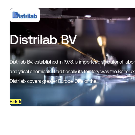
Distrilab BV
Distrilab BV, established in 1978, is importer/distributor of l
analytical chemicals. Traditionally its territory was the Benelu
Distrilab covers greater Europe. One of the…
Bekijk