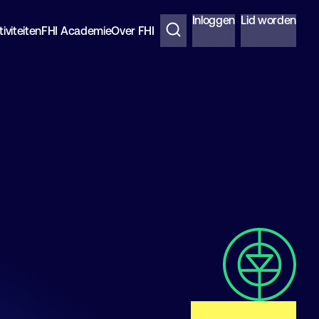
Inloggen
Lid worden
iviteiten
FHI Academie
Over FHI