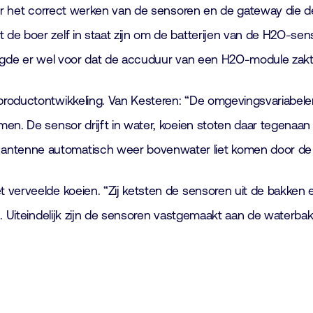
oor het correct werken van de sensoren en de gateway die d
de boer zelf in staat zijn om de batterijen van de H2O-sens
zorgde er wel voor dat de accuduur van een H2O-module zakte
productontwikkeling. Van Kesteren: “De omgevingsvariabele
en. De sensor drijft in water, koeien stoten daar tegenaan
ntenne automatisch weer bovenwater liet komen door de 
verveelde koeien. “Zij ketsten de sensoren uit de bakken e
ch. Uiteindelijk zijn de sensoren vastgemaakt aan de water