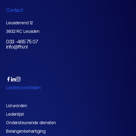
Contact
Leusderend 12
3832 RC Leusden
033 -465 75 07
info@fhi.nl
Ledenvoordelen
Lid worden
Ledenlijst
Ondersteunende diensten
Belangenbehartiging