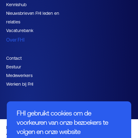
Kennishub
Nieuwsbrieven FHI leden en
relaties
Vacaturebank
Over FHI
Contact
Bestuur
Medewerkers
Werken bij FHI
FHI gebruikt cookies om de
voorkeuren van onze bezoekers te
Privacybeleid
volgen en onze website
Algemene voorwaarden