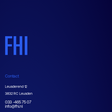
Contact
Leusderend 12
3832 RC Leusden
033 -465 75 07
info@fhi.nl