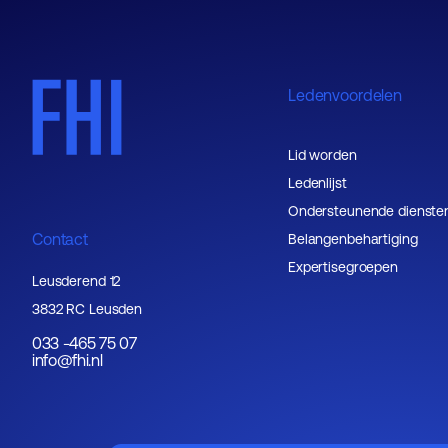
Ledenvoordelen
Lid worden
Ledenlijst
Ondersteunende dienste
Contact
Belangenbehartiging
Expertisegroepen
Leusderend 12
3832 RC Leusden
033 -465 75 07
info@fhi.nl