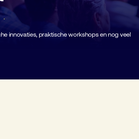
Lid worden
Laboratorium Technologie
Workshops
Medewerkers
Werken bij FHI
he innovaties, praktische workshops en nog veel
Contact
World of Industry