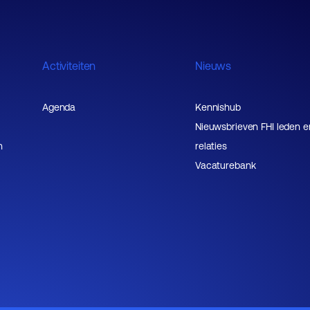
Activiteiten
Nieuws
Agenda
Kennishub
Nieuwsbrieven FHI leden e
n
relaties
Vacaturebank