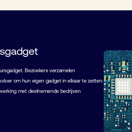
rsgadget
beursgadget. Bezoekers verzamelen
loer om hun eigen gadget in elkaar te zetten.
nwerking met deelnemende bedrijven