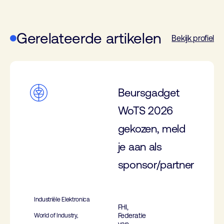
Gerelateerde artikelen
Bekijk profiel
Beursgadget
WoTS 2026
gekozen, meld
je aan als
sponsor/partner
Industriële Elektronica
FHI,
Federatie
World of Industry,