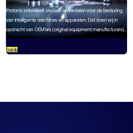
Protonic ontwikkelt cruciale onderdelen voor de besturing
van intelligente machines en apparaten. Dat doen wij in
opdracht van OEM’ers (original equipment manufacturers)
voor uiteenlopende toepassingen. Protonic beheerst het
complete productieproces…
Bekijk