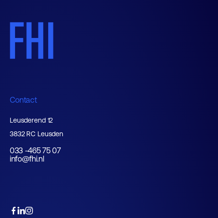
Contact
Leusderend 12
3832 RC Leusden
033 -465 75 07
info@fhi.nl