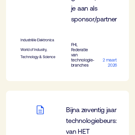
je aan als
sponsor/partner
Industriële Elektronica
FHI,
Federatie
World of Industry,
van
Technology & Science
technologie-
2 maart
branches
2026
Bijna zeventig jaar
technologiebeurs:
van HET