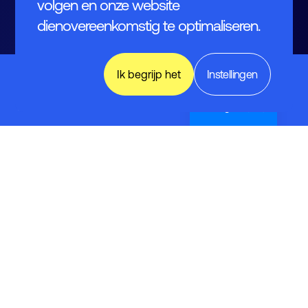
volgen en onze website
dienovereenkomstig te optimaliseren.
World of
Ik begrijp het
Instellingen
Industry,
Technology
& Science
English (UK)
Contact
Leusderend 12
3832 RC Leusden
033 -465 75 07
info@fhi.nl