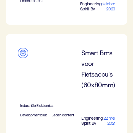
Leden content
Engineering
oktober
Spirit BV
2023
Smart Bms
voor
Fietsaccu's
(60x80mm)
Industriële Elektronica
Developmentclub
Leden content
Engineering
22 mei
Spirit BV
2021