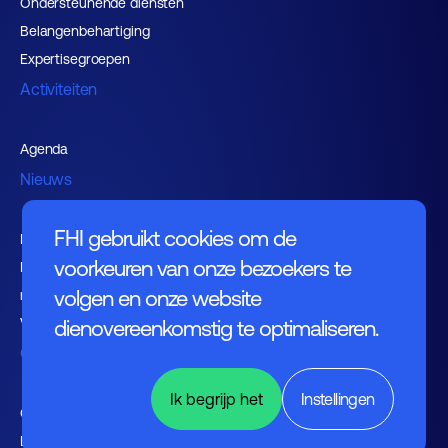
Ondersteunende diensten
Belangenbehartiging
Expertisegroepen
Activiteiten
Agenda
Nieuws
FHI gebruikt cookies om de
Kennishub
voorkeuren van onze bezoekers te
Nieuwsbrieven FHI leden en
volgen en onze website
relaties
Vacaturebank
dienovereenkomstig te optimaliseren.
Over FHI
Ik begrijp het
Instellingen
Contact
Bestuur
English (UK)