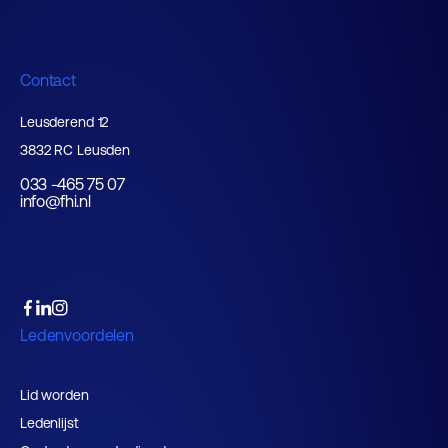
Contact
Leusderend 12
3832 RC Leusden
033 -465 75 07
info@fhi.nl
Ledenvoordelen
Lid worden
Ledenlijst