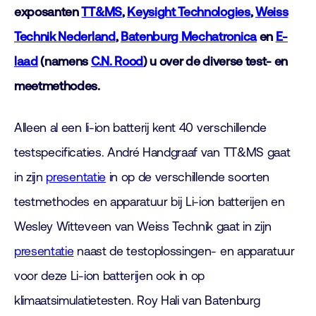
exposanten
TT&MS
,
Keysight Technologies
,
Weiss
Technik Nederland
,
Batenburg Mechatronica
en
E-
laad
(namens
C.N. Rood
) u over de diverse test- en
meetmethodes.
Alleen al een li-ion batterij kent 40 verschillende
testspecificaties. André Handgraaf van TT&MS gaat
in zijn
presentatie
in op de verschillende soorten
testmethodes en apparatuur bij Li-ion batterijen en
Wesley Witteveen van Weiss Technik gaat in zijn
presentatie
naast de testoplossingen- en apparatuur
voor deze Li-ion batterijen ook in op
klimaatsimulatietesten. Roy Hali van Batenburg