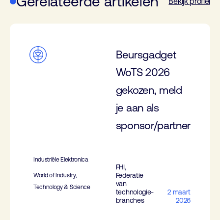
Gerelateerde artikelen
Bekijk profiel
Beursgadget
WoTS 2026
gekozen, meld
je aan als
sponsor/partner
Industriële Elektronica
FHI,
Federatie
World of Industry,
van
Technology & Science
technologie-
2 maart
branches
2026