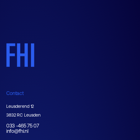
Contact
Leusderend 12
3832 RC Leusden
033 -465 75 07
info@fhi.nl