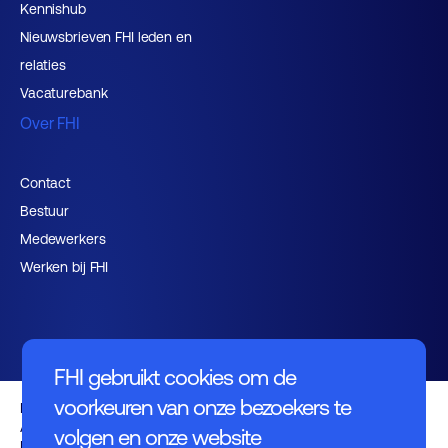
Kennishub
Nieuwsbrieven FHI leden en
relaties
Vacaturebank
Over FHI
Contact
Bestuur
Medewerkers
Werken bij FHI
FHI gebruikt cookies om de
voorkeuren van onze bezoekers te
Privacybeleid
Algemene voorwaarden
volgen en onze website
Disclaimer