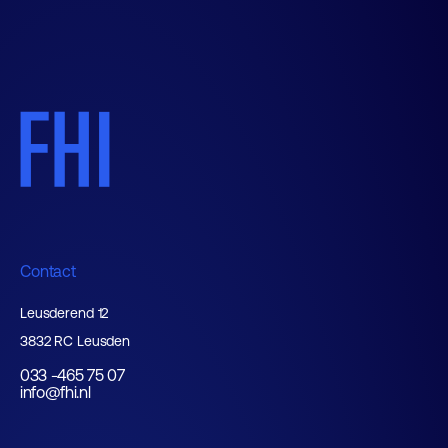
Contact
Leusderend 12
3832 RC Leusden
033 -465 75 07
info@fhi.nl