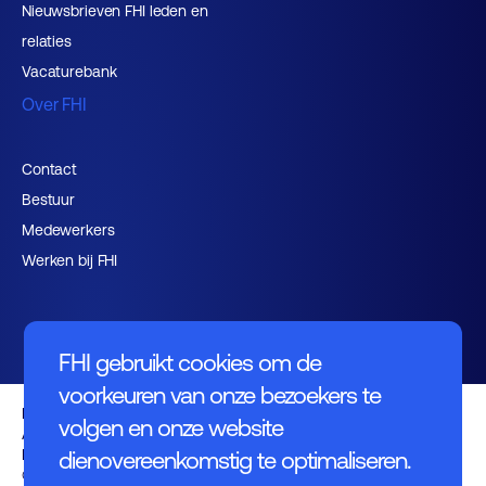
Nieuwsbrieven FHI leden en
relaties
Vacaturebank
Over FHI
Contact
Bestuur
Medewerkers
Werken bij FHI
FHI gebruikt cookies om de
voorkeuren van onze bezoekers te
Privacybeleid
volgen en onze website
Algemene voorwaarden
Disclaimer
dienovereenkomstig te optimaliseren.
© FHI 2026