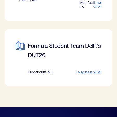
Leden content
Metafas
11 mei
B.V.
2023
Formula Student Team Delft’s
DUT26
Eurocircuits N.V.
7 augustus 2026