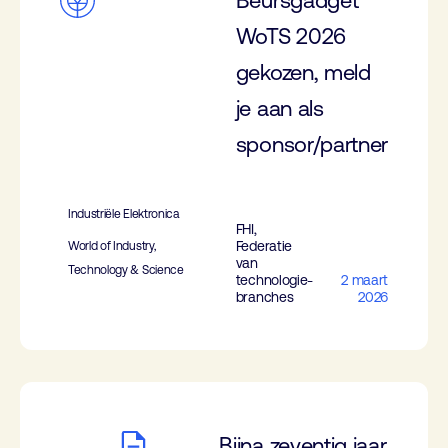
Beursgadget
WoTS 2026
gekozen, meld
je aan als
sponsor/partner
Industriële Elektronica
FHI,
Federatie
World of Industry,
van
Technology & Science
technologie-
2 maart
branches
2026
Bijna zeventig jaar