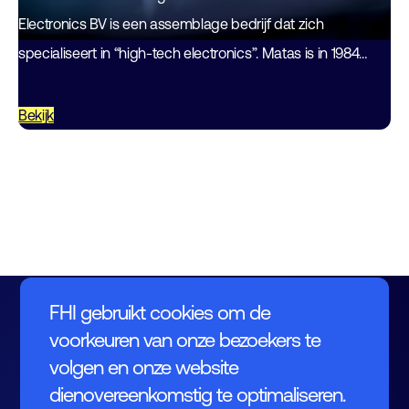
Electronics BV is een assemblage bedrijf dat zich
specialiseert in “high-tech electronics”. Matas is in 1984
gestart als proto leverancier en heeft sindsdien…
Bekijk
FHI gebruikt cookies om de
voorkeuren van onze bezoekers te
volgen en onze website
dienovereenkomstig te optimaliseren.