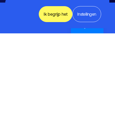
Power
Electronics
Ik begrijp het
Instellingen
& Energy
Storage
event
English (UK)
Contact
Leusderend 12
3832 RC Leusden
033 -465 75 07
info@fhi.nl
Ledenvoordelen