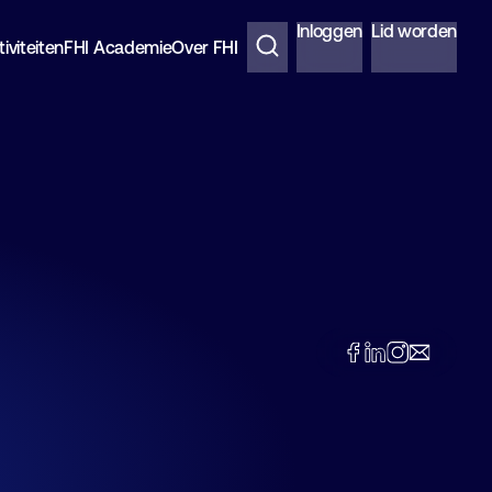
Inloggen
Lid worden
iviteiten
FHI Academie
Over FHI