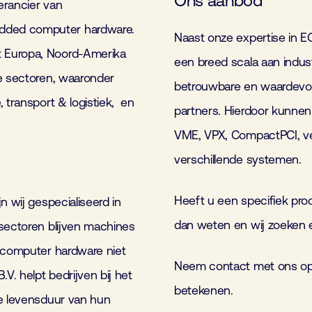
Ons aanbod
verancier van
dded computer hardware.
Naast onze expertise in EO
t Europa, Noord-Amerika
een breed scala aan indus
se sectoren, waaronder
betrouwbare en waardevo
 transport & logistiek, en
partners. Hierdoor kunnen
VME, VPX, CompactPCI, ve
verschillende systemen.
Heeft u een specifiek pro
n wij gespecialiseerd in
dan weten en wij zoeken 
 sectoren blijven machines
e computer hardware niet
Neem contact met ons op e
V. helpt bedrijven bij het
betekenen.
de levensduur van hun