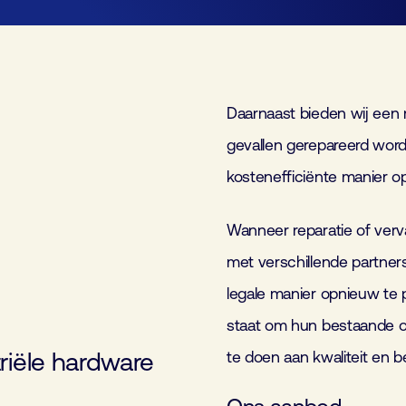
Lid worden
Laboratorium Technologie
Workshops
Medewerkers
Werken bij FHI
Daarnaast bieden wij een 
gevallen gerepareerd wor
kostenefficiënte manier op
Contact
Wanneer reparatie of verv
met verschillende partne
legale manier opnieuw te p
staat om hun bestaande 
triële hardware
te doen aan kwaliteit en 