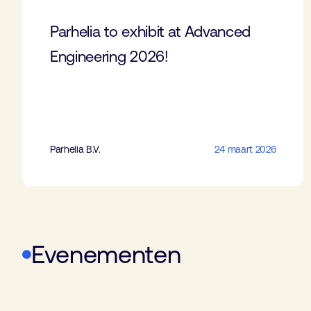
Parhelia to exhibit at Advanced
Engineering 2026!
Parhelia B.V.
24 maart 2026
Evenementen
WoTS