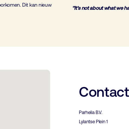
oorkomen. Dit kan nieuw
‘’It’s not about what we h
Contac
Parhelia B.V.
Lylantse Plein 1