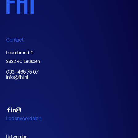
Contact
Leusderend 12
3832 RC Leusden
033 -465 75 07
info@fhi.nl
Ledenvoordelen
Lid worden