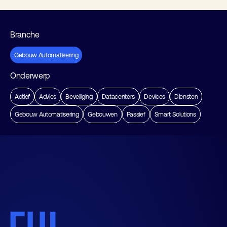
Branche
Gebouw Automatisering
Onderwerp
Actief
Advies
Beveiliging
Datacenters
Devices
Diensten
Gebouw Automatisering
Gebouwen
Passief
Smart Solutions