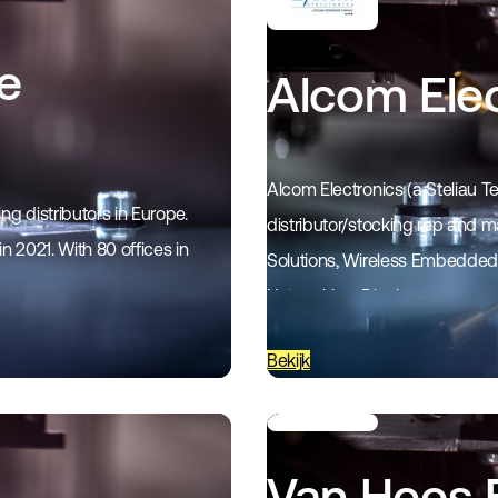
he
Alcom Elec
Alcom Electronics (a Steliau 
g distributors in Europe.
distributor/stocking rep and m
n 2021. With 80 offices in
Solutions, Wireless Embedded C
Networking, Display…
Bekijk
Van Hees B