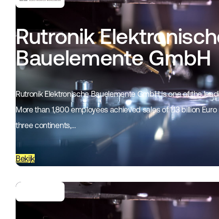
Rutronik Elektronisc
Bauelemente GmbH
Rutronik Elektronische Bauelemente GmbH is one of the leadin
More than 1,800 employees achieved sales of 1.13 billion Euro i
three continents,…
Bekijk