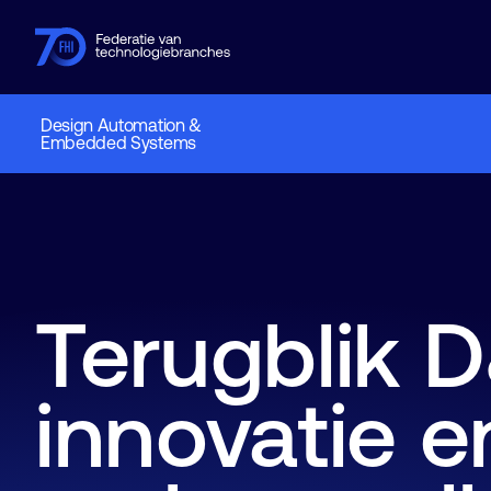
Design Automation &
Embedded Systems
Leden
Branches
Kennishub
Activiteiten
Over FHI
Terugblik 
innovatie en