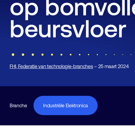
op bomvoll
beursvloer
FHI, Federatie van technologie-branches
– 25 maart 2024
Branche
Industriële Elektronica