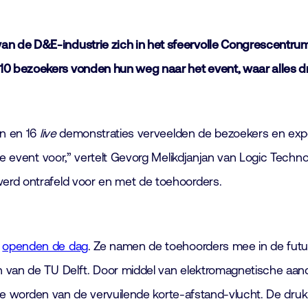
 de D&E-industrie zich in het sfeervolle Congrescentrum 1
0 bezoekers vonden hun weg naar het event, waar alles dr
en en 16
live
demonstraties verveelden de bezoekers en expos
le event voor,” vertelt Gevorg Melikdjanjan van Logic Techn
erd ontrafeld voor en met de toehoorders.
p
openden de dag
. Ze namen de toehoorders mee in de futur
 van de TU Delft. Door middel van elektromagnetische aandri
ef te worden van de vervuilende korte-afstand-vlucht. De dr