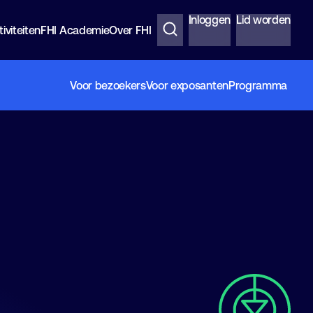
Inloggen
Lid worden
iviteiten
FHI Academie
Over FHI
Voor bezoekers
Voor exposanten
Programma