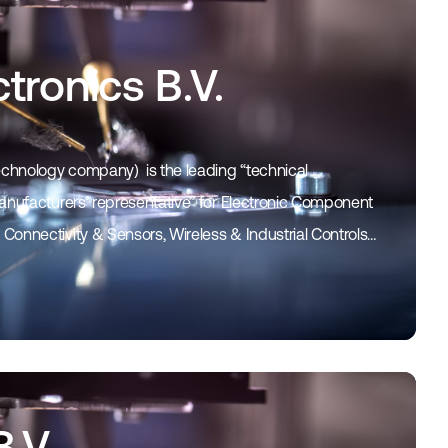
tronics B.V.
Technology company) is the leading “technical
anufacturers’ representative” for Electronic Component
onnectivity & Sensors, Wireless & Industrial Controls
.V.