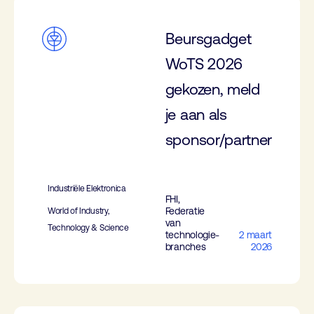
Beursgadget
WoTS 2026
gekozen, meld
je aan als
sponsor/partner
Industriële Elektronica
FHI,
Federatie
World of Industry,
van
Technology & Science
technologie-
2 maart
branches
2026