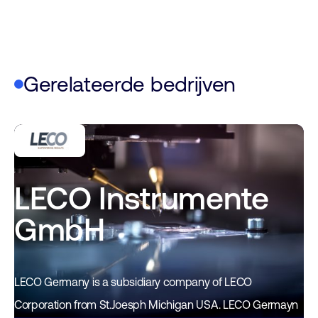
Gerelateerde bedrijven
LECO Instrumente
GmbH
LECO Germany is a subsidiary company of LECO
Corporation from St.Joesph Michigan USA. LECO Germayn