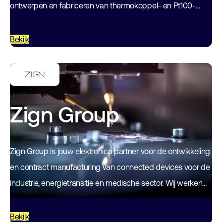
ontwerpen en fabriceren van thermokoppel- en Pt100-
temperatuursensoren. Voor alle industrieën, waaronder
voedingsmiddelen en dranken, chemicaliën, farmaceutica,
Bekijk
glas, olie…
Zign Group
Zign Group is jouw elektronica partner voor de ontwikkeling
en contract manufacturing van connected devices voor de
industrie, energietransitie en medische sector. Wij werken
met als partner samen gedurende de…
Bekijk