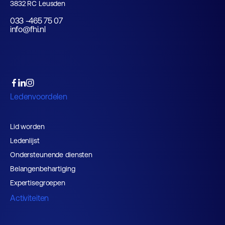
3832 RC Leusden
033 -465 75 07
info@fhi.nl
Ledenvoordelen
Lid worden
Ledenlijst
Ondersteunende diensten
Belangenbehartiging
Expertisegroepen
Activiteiten