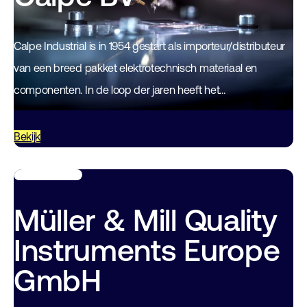
Calpe Industrial is in 1954 gestart als importeur/distributeur
van een breed pakket elektrotechnisch materiaal en
componenten. In de loop der jaren heeft het
leveringsprogramma zich verder doorontwikkeld en is
Calpe…
Bekijk
Müller & Mill Quality
Instruments Europe
GmbH