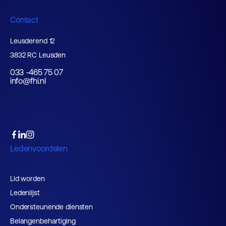
Contact
Leusderend 12
3832 RC Leusden
033 -465 75 07
info@fhi.nl
Ledenvoordelen
Lid worden
Ledenlijst
Ondersteunende diensten
Belangenbehartiging