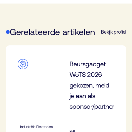
Gerelateerde artikelen
Bekijk profiel
Beursgadget
WoTS 2026
gekozen, meld
je aan als
sponsor/partner
Industriële Elektronica
FHI,