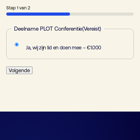
Stap
1
van
2
50%
Deelname PLOT Conferentie
(Vereist)
Ja, wij zijn lid en doen mee – €1.000