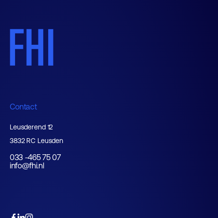
Contact
Leusderend 12
3832 RC Leusden
033 -465 75 07
info@fhi.nl