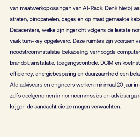
van maatwerkoplossingen van All-Rack. Denk hierbij a
straten, blindpanelen, cages en op maat gemaakte kab
Datacenters, welke zijn ingericht volgens de laatste n
vaak turn-key opgeleverd. Deze ruimtes zijn voorzien 
noodstroominstallatie, bekabeling, verhoogde computerv
brandblusinstallatie, toegangscontrole, DCIM en koelinsta
efficiency, energiebesparing en duurzaamheid een belang
Alle adviseurs en engineers werken minimaal 20 jaar 
zelfs deelgenomen in normcommissies en adviesorgane
krijgen de aandacht die ze mogen verwachten.