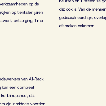
beurzen en luisteren ze go
 werkzaamheden op de
dat ook is. Van de mense
jken op tientallen jaren
gedisciplineerd zijn, ove
atwerk, ontzorging, Time
afspraken nakomen.
edewerkers van All-Rack
g kan een compleet
nkel blindpaneel, dat
s zijn inmiddels voorzien