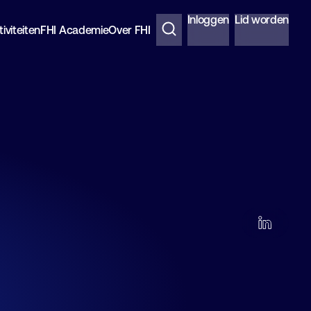
Inloggen
Lid worden
iviteiten
FHI Academie
Over FHI