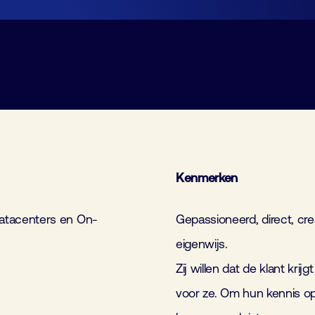
Lid worden
Laboratorium Technologie
Workshops
Medewerkers
Werken bij FHI
Contact
Kenmerken
atacenters en On-
Gepassioneerd, direct, crea
eigenwijs.
Zij willen dat de klant kri
voor ze. Om hun kennis op