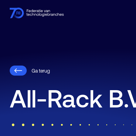
Leden
Branches
Kennishub
Activiteiten
Over FHI
Ga terug
All-Rack B.