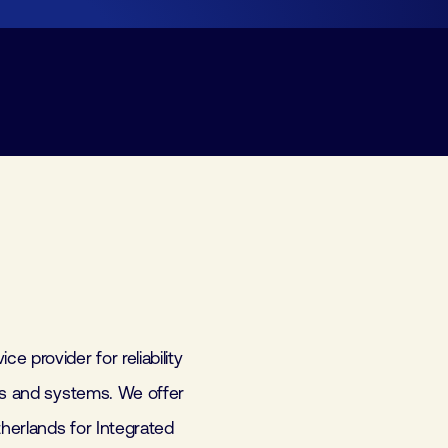
Lid worden
Laboratorium Technologie
Workshops
Medewerkers
Werken bij FHI
Contact
 provider for reliability
ts and systems. We offer
therlands for Integrated