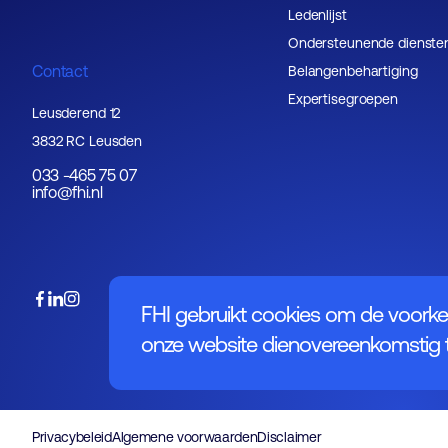
Ledenlijst
Ondersteunende dienste
Contact
Belangenbehartiging
Expertisegroepen
Leusderend 12
3832 RC Leusden
033 -465 75 07
info@fhi.nl
FHI gebruikt cookies om de voorke
onze website dienovereenkomstig t
Privacybeleid
Algemene voorwaarden
Disclaimer