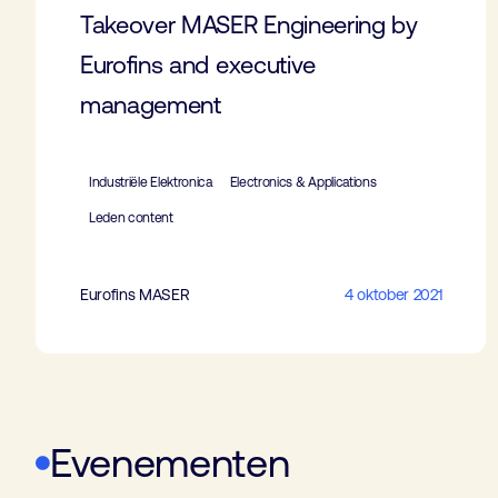
Takeover MASER Engineering by
Eurofins and executive
management
Industriële Elektronica
Electronics & Applications
Leden content
Eurofins MASER
4 oktober 2021
Evenementen
Electronics & Applications