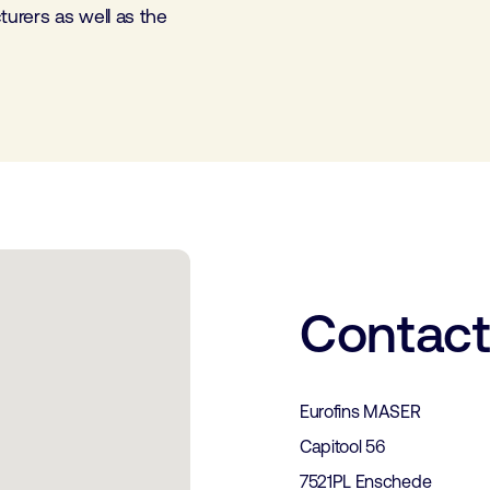
urers as well as the
Contac
Eurofins MASER
Capitool 56
7521PL Enschede