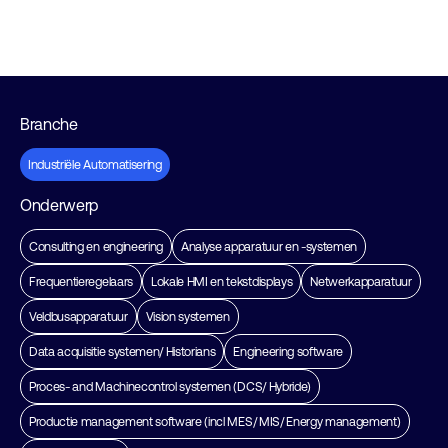
Branche
Industriële Automatisering
Onderwerp
Consulting en engineering
Analyse apparatuur en -systemen
Frequentieregelaars
Lokale HMI en tekstdisplays
Netwerkapparatuur
Veldbusapparatuur
Vision systemen
Data acquisitie systemen/ Historians
Engineering software
Proces- and Machinecontrol systemen (DCS/ Hybride)
Productie management software (incl MES/ MIS/ Energy management)