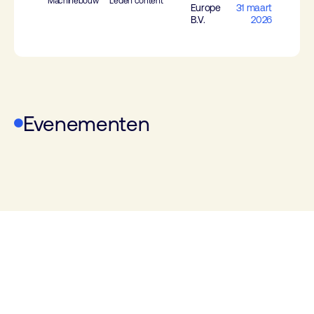
Machinebouw
Leden content
Europe
31 maart
B.V.
2026
Evenementen
WoTS