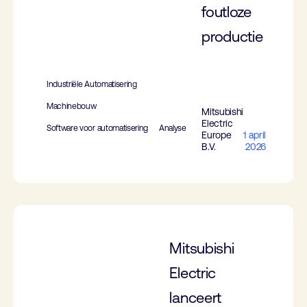
foutloze
productie
Industriële Automatisering
Machinebouw
Mitsubishi
Electric
Software voor automatisering
Analyse
Europe
1 april
B.V.
2026
Mitsubishi
Electric
lanceert