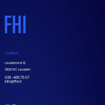
Contact
Leusderend 12
3832 RC Leusden
033 -465 75 07
info@fhi.nl