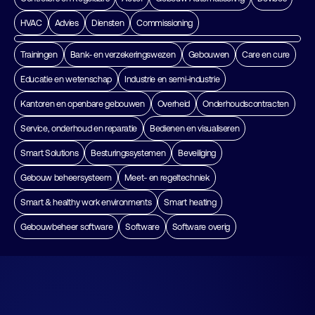
HVAC
Advies
Diensten
Commissioning
Trainingen
Bank- en verzekeringswezen
Gebouwen
Care en cure
Educatie en wetenschap
Industrie en semi-industrie
Kantoren en openbare gebouwen
Overheid
Onderhoudscontracten
Service, onderhoud en reparatie
Bedienen en visualiseren
Smart Solutions
Besturingssystemen
Beveiliging
Gebouw beheersysteem
Meet- en regeltechniek
Smart & healthy work environments
Smart heating
Gebouwbeheer software
Software
Software overig