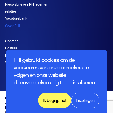
Nieuwsbrieven FHI leden en
relaties
Vacaturebank
Over FHI
Contact
Bestuur
Medewerkers
FHI gebruikt cookies om de
Werken bij FHI
voorkeuren van onze bezoekers te
volgen en onze website
dienovereenkomstig te optimaliseren.
Privacybeleid
Ik begrijp het
Instellingen
Algemene voorwaarden
Disclaimer
English (UK)
© FHI 2026