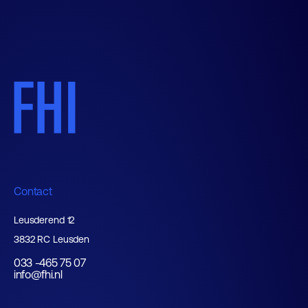
Contact
Leusderend 12
3832 RC Leusden
033 -465 75 07
info@fhi.nl