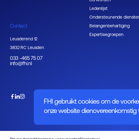
Ledenlijst
Ondersteunende dienste
Contact
Belangenbehartiging
Expertisegroepen
Leusderend 12
3832 RC Leusden
033 -465 75 07
info@fhi.nl
FHI gebruikt cookies om de voorke
onze website dienovereenkomstig t