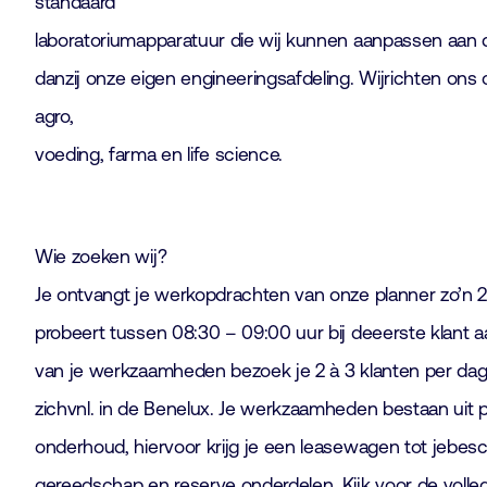
standaard
laboratoriumapparatuur die wij kunnen aanpassen aan
danzij onze eigen engineeringsafdeling. Wijrichten ons
agro,
voeding, farma en life science.
Wie zoeken wij?
Je ontvangt je werkopdrachten van onze planner zo’n 2
probeert tussen 08:30 – 09:00 uur bij deeerste klant aan
van je werkzaamheden bezoek je 2 à 3 klanten per dag
zichvnl. in de Benelux. Je werkzaamheden bestaan uit p
onderhoud, hiervoor krijg je een leasewagen tot jebes
gereedschap en reserve onderdelen. Kijk voor de volle