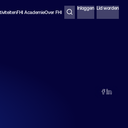
Inloggen
Lid worden
iviteiten
FHI Academie
Over FHI