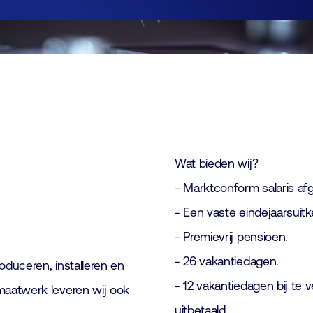
Lid worden
Laboratorium Technologie
Workshops
Medewerkers
Werken bij FHI
Contact
Wat bieden wij?
- Marktconform salaris afg
- Een vaste eindejaarsuitk
- Premievrij pensioen.
- 26 vakantiedagen.
oduceren, installeren en
- 12 vakantiedagen bij te
maatwerk leveren wij ook
uitbetaald.