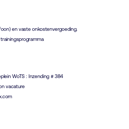
foon) en vaste onkostenvergoeding.
n trainingsprogramma
plein WoTS : Inzending # 384
on vacature
x.com