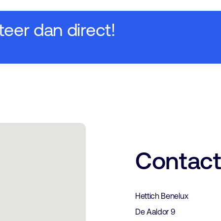
teer dan direct!
Contac
Hettich Benelux
De Aaldor 9