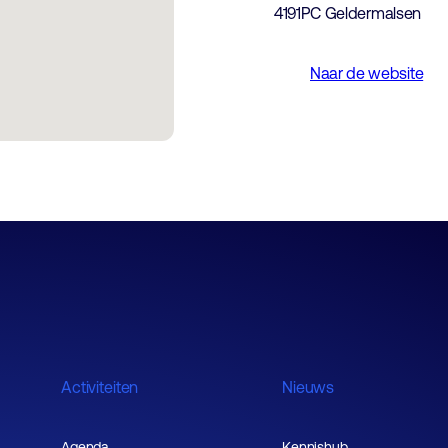
4191PC Geldermalsen
Naar de website
Activiteiten
Nieuws
Agenda
Kennishub