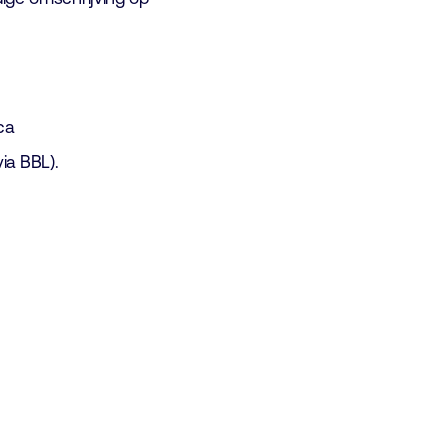
ca
via BBL).