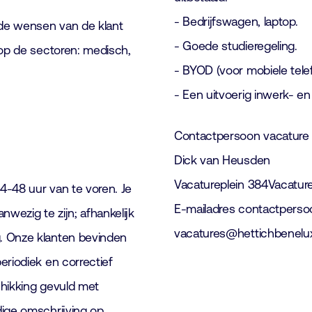
- Bedrijfswagen, laptop.
 de wensen van de klant
- Goede studieregeling.
 op de sectoren: medisch,
- BYOD (voor mobiele tele
- Een uitvoerig inwerk- e
Contactpersoon vacature
Dick van Heusden
Vacatureplein 384Vacature
4-48 uur van te voren. Je
E-mailadres contactperso
wezig te zijn; afhankelijk
vacatures@hettichbenelu
. Onze klanten bevinden
eriodiek en correctief
chikking gevuld met
dige omschrijving op