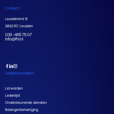
Contact
Leusderend 12
3832 RC Leusden
033 -465 75 07
info@fhi.nl
Ledenvoordelen
Lid worden
Ledenlijst
Ondersteunende diensten
Belangenbehartiging