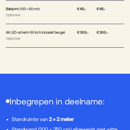
Balieprint (100 × 90 cm):
€ 65,-
€ 65,-
Optioneel
4K LED-scherm 50 inch inclusief beugel:
€ 300,-
€ 300,-
Optioneel
Inbegrepen in deelname:
Standruimte van
2 × 2 meter
Standwand (200 × 250 cm) afgewerkt met witte,