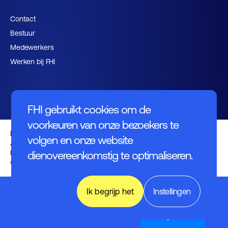
Contact
Bestuur
Medewerkers
Werken bij FHI
FHI gebruikt cookies om de
voorkeuren van onze bezoekers te
Privacybeleid
volgen en onze website
Algemene voorwaarden
Disclaimer
dienovereenkomstig te optimaliseren.
© FHI 2026
World of
Ik begrijp het
Instellingen
Industry,
Technology
& Science
English (UK)