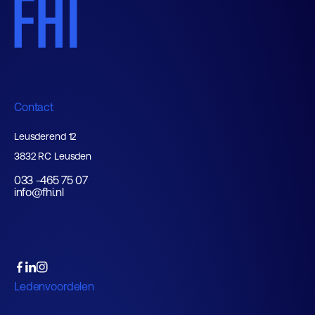
Contact
Leusderend 12
3832 RC Leusden
033 -465 75 07
info@fhi.nl
Ledenvoordelen