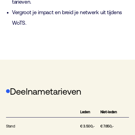
tarieven.
Vergroot je impact en breid je netwerk uit tijdens
WoTS.
Deelnametarieven
Leden
Niet-leden
Stand
€ 3.500,-
€ 7.650,-