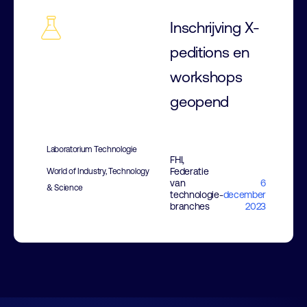
Inschrijving X-
peditions en
workshops
geopend
Laboratorium Technologie
FHI,
Federatie
World of Industry, Technology
van
6
& Science
technologie-
december
branches
2023