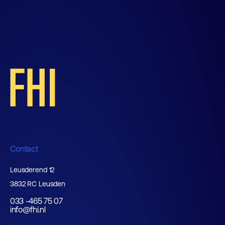
Contact
Leusderend 12
3832 RC Leusden
033 -465 75 07
info@fhi.nl