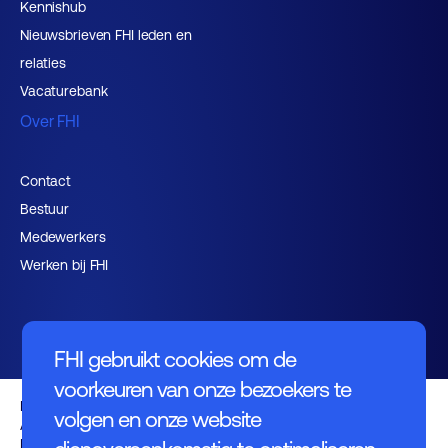
Kennishub
Nieuwsbrieven FHI leden en
relaties
Vacaturebank
Over FHI
Contact
Bestuur
Medewerkers
Werken bij FHI
FHI gebruikt cookies om de
voorkeuren van onze bezoekers te
Privacybeleid
volgen en onze website
Algemene voorwaarden
Disclaimer