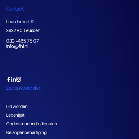
Contact
Leusderend 12
3832 RC Leusden
033 -465 75 07
info@fhi.nl
Ledenvoordelen
Lid worden
Ledenlijst
Ondersteunende diensten
Belangenbehartiging