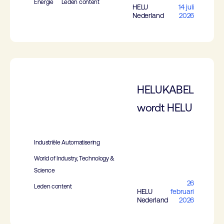
Energie
Leden content
HELU
14 juli
Nederland
2026
HELUKABEL
wordt HELU
Industriële Automatisering
World of Industry, Technology &
Science
26
Leden content
HELU
februari
Nederland
2026