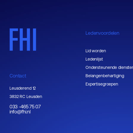
Ledenvoordelen
Lid worden
Ledenlijst
Ondersteunende dienste
Contact
Belangenbehartiging
Expertisegroepen
Leusderend 12
3832 RC Leusden
033 -465 75 07
info@fhi.nl