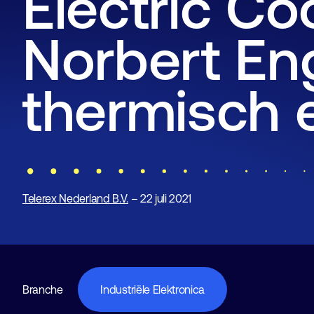
Electric Co
Norbert Eng
thermisch 
Telerex Nederland B.V.
– 22 juli 2021
Branche
Industriële Elektronica