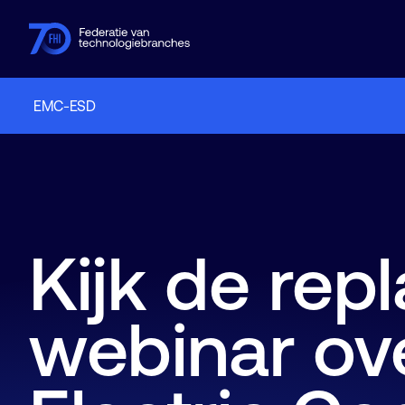
EMC-ESD
Leden
Branches
Kennishub
Activiteiten
Over FHI
Kijk de rep
webinar ov