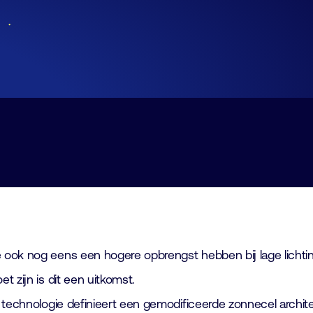
Lid worden
Laboratorium Technologie
Workshops
Medewerkers
Werken bij FHI
Contact
ok nog eens een hogere opbrengst hebben bij lage lichtinte
 zijn is dit een uitkomst.
 technologie definieert een gemodificeerde zonnecel archite