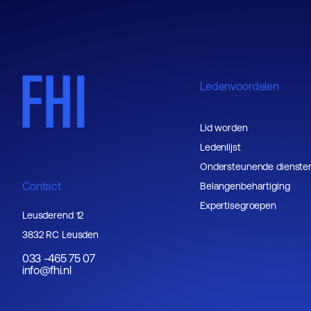
Ledenvoordelen
Lid worden
Ledenlijst
Ondersteunende dienste
Contact
Belangenbehartiging
Expertisegroepen
Leusderend 12
3832 RC Leusden
033 -465 75 07
info@fhi.nl