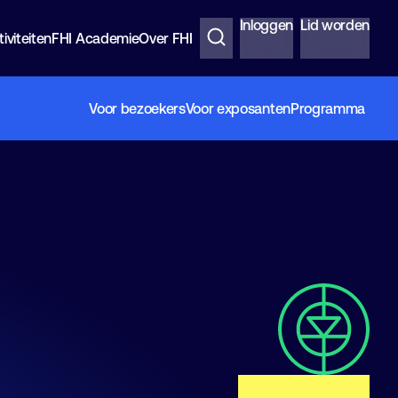
Inloggen
Lid worden
iviteiten
FHI Academie
Over FHI
Voor bezoekers
Voor exposanten
Programma