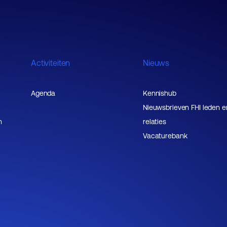
Activiteiten
Nieuws
Agenda
Kennishub
Nieuwsbrieven FHI leden e
n
relaties
Vacaturebank