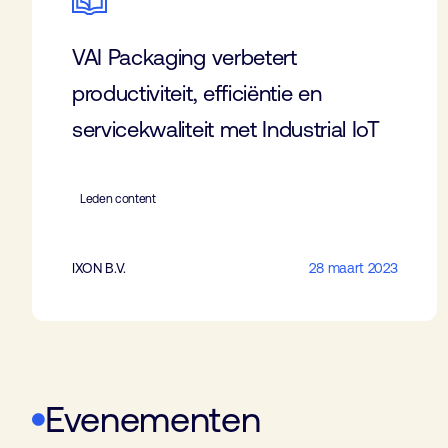
VAI Packaging verbetert
productiviteit, efficiëntie en
servicekwaliteit met Industrial IoT
Leden content
IXON B.V.
28 maart 2023
Evenementen
Productie Proces Automatisering