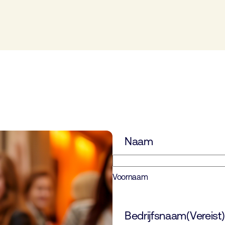
Naam
Voornaam
Bedrijfsnaam
(Vereist)