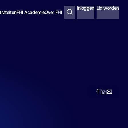
Inloggen
Lid worden
iviteiten
FHI Academie
Over FHI