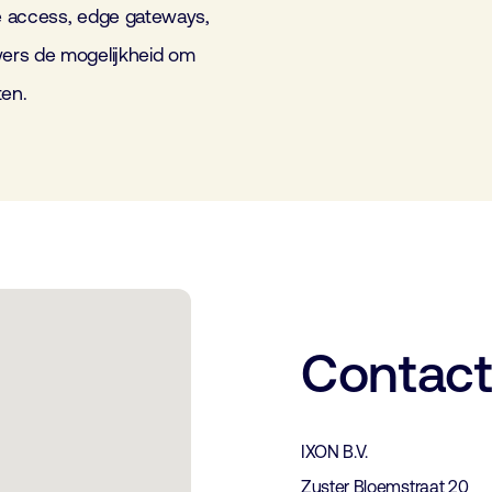
e access, edge gateways,
wers de mogelijkheid om
ten.
Contac
IXON B.V.
Zuster Bloemstraat 20