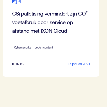
CSi palletising vermindert zijn CO²
voetafdruk door service op
afstand met IXON Cloud
Cybersecurity
Leden content
IXON B.V.
31 januari 2023
WoTS