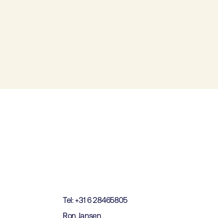
t
Tel: +31 6 28465805
Ron Jansen