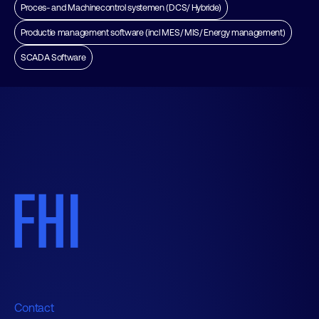
Proces- and Machinecontrol systemen (DCS/ Hybride)
Productie management software (incl MES/ MIS/ Energy management)
SCADA Software
Contact