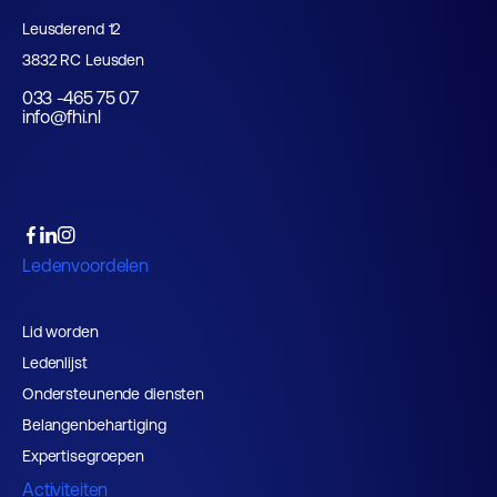
Leusderend 12
3832 RC Leusden
033 -465 75 07
info@fhi.nl
Ledenvoordelen
Lid worden
Ledenlijst
Ondersteunende diensten
Belangenbehartiging
Expertisegroepen
Activiteiten