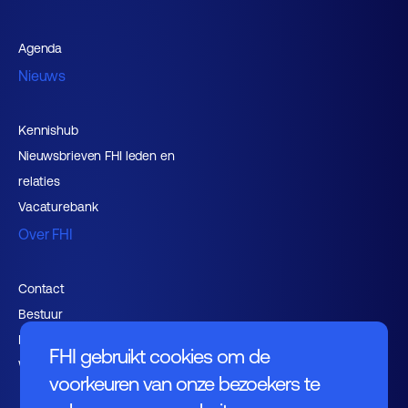
Agenda
Nieuws
Kennishub
Nieuwsbrieven FHI leden en
relaties
Vacaturebank
Over FHI
Contact
Bestuur
Medewerkers
FHI gebruikt cookies om de
Werken bij FHI
voorkeuren van onze bezoekers te