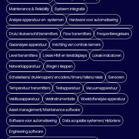
Maintenance & Reliability
Systeem integratie
Analyse apparatuur en -systemen
Hardware voor automatisering
Druk/ drukverschil transmitters
Flow transmitters
Frequentieregelaars
Gasanalyse apparatuur
Inrichting van controle kamers
Level transmitters
Lokale HMI en tekstdisplays
Lokale indicatoren
Netwerkapparatuur
(Regel-) kleppen
Schakelaars/ drukknoppen/ encoders/ timers/ tellers/ relais
Sensoren
Temperatuur transmitters
Testapparatuur
Vacuumapparatuur
Veldbusapparatuur
Veldinstrumentatie
Vloeistofanalyse apparatuur
Asset management/ Maintenance software
Software voor automatisering
Data acquisitie systemen/ Historians
Engineering software