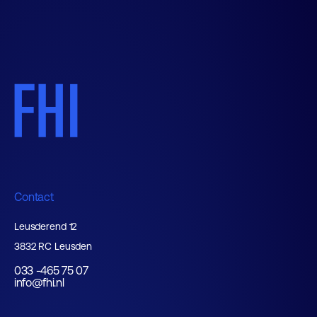
Contact
Leusderend 12
3832 RC Leusden
033 -465 75 07
info@fhi.nl