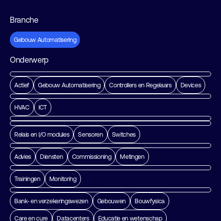
Branche
Gebouw Automatisering
Onderwerp
Actief
Gebouw Automatisering
Controllers en Regelaars
Devices
HVAC
ICT
Relais en I/O modules
Sensoren
Switches
Advies
Diensten
Commissioning
Metingen
Trainingen
Monitoring
Bank- en verzekeringswezen
Gebouwen
Bouwfysica
Care en cure
Datacenters
Educatie en wetenschap