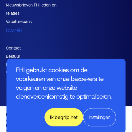
Nieuwsbrieven FHI leden en
relaties
Vacaturebank
Over FHI
Contact
Bestuur
Medewerkers
FHI gebruikt cookies om de
Werken bij FHI
voorkeuren van onze bezoekers te
volgen en onze website
dienovereenkomstig te optimaliseren.
Privacybeleid
Ik begrijp het
Instellingen
Algemene voorwaarden
Disclaimer
English (UK)
© FHI 2026