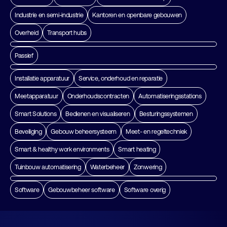
Industrie en semi-industrie
Kantoren en openbare gebouwen
Overheid
Transport hubs
Passief
Installatie apparatuur
Service, onderhoud en reparatie
Meetapparatuur
Onderhoudscontracten
Automatiseringsstations
Smart Solutions
Bedienen en visualiseren
Besturingssystemen
Beveiliging
Gebouw beheersysteem
Meet- en regeltechniek
Smart & healthy work environments
Smart heating
Tuinbouw automatisering
Waterbeheer
Zonwering
Software
Gebouwbeheer software
Software overig