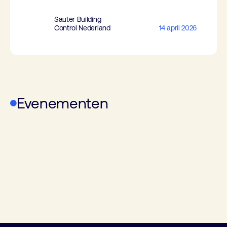
Sauter Building
Control Nederland
14 april 2026
Evenementen
Digitaal Gebouw van de Toekomst
VSK-Beurs