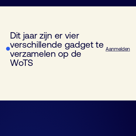
Dit jaar zijn er vier
verschillende gadget te
Aanmelden
verzamelen op de
LEGO Gadget World of Industry
Gadget World of Electronics
LEGO Gadget World of Laboratory
LEGO Gadget World of Laboratory
WoTS
Robot
EMI Sniffer
Microscope
Pipet