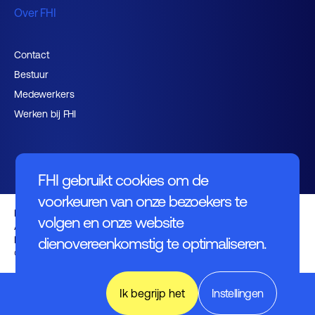
Over FHI
Contact
Bestuur
Medewerkers
Werken bij FHI
FHI gebruikt cookies om de
voorkeuren van onze bezoekers te
Privacybeleid
volgen en onze website
Algemene voorwaarden
Disclaimer
dienovereenkomstig te optimaliseren.
© FHI 2026
World of
Ik begrijp het
Instellingen
Industry,