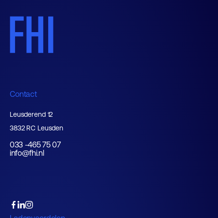
Contact
Leusderend 12
3832 RC Leusden
033 -465 75 07
info@fhi.nl
Ledenvoordelen