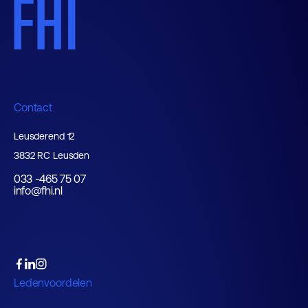
Contact
Leusderend 12
3832 RC Leusden
033 -465 75 07
info@fhi.nl
Ledenvoordelen