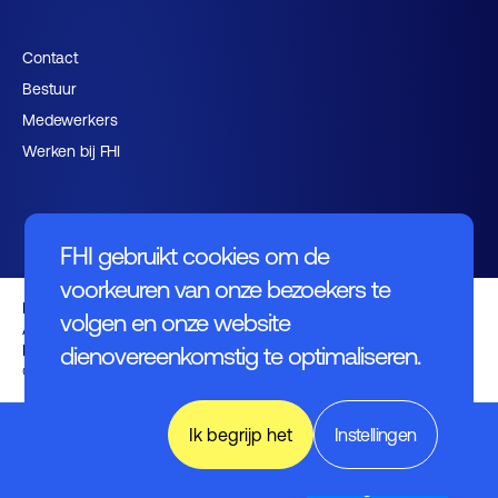
Contact
Bestuur
Medewerkers
Werken bij FHI
FHI gebruikt cookies om de
voorkeuren van onze bezoekers te
Privacybeleid
volgen en onze website
Algemene voorwaarden
Disclaimer
dienovereenkomstig te optimaliseren.
© FHI 2026
World of
Ik begrijp het
Instellingen
Industry,
Technology
& Science
English (UK)