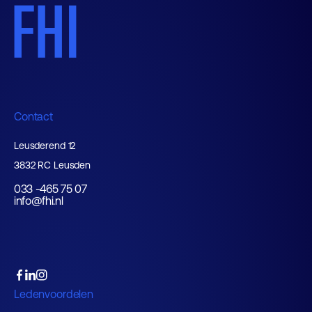
Contact
Leusderend 12
3832 RC Leusden
033 -465 75 07
info@fhi.nl
Ledenvoordelen