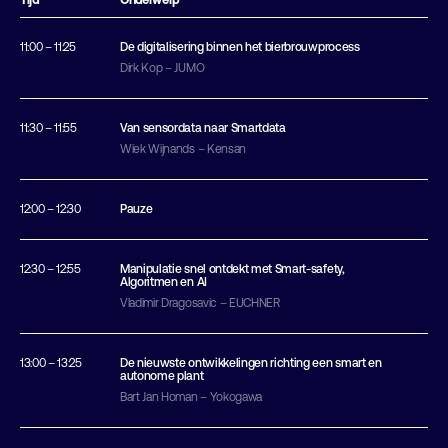
Tijd
Onderwerp
11:00 – 11:25
De digitalisering binnen het bierbrouwprocess
Dirk Kop – JUMO
11:30 – 11:55
Van sensordata naar Smartdata
Wiek Wijnands – Kensan
12:00 – 12:30
Pauze
12:30 – 12:55
Manipulatie snel ontdekt met Smart-safety,
Algoritmen en AI
Vladimir Dragosavic – EUCHNER
13:00 – 13:25
De nieuwste ontwikkelingen richting een smart en
autonome plant
Bart Jan Homan – Yokogawa